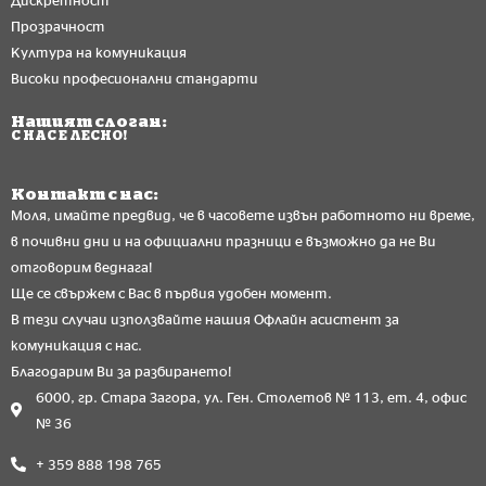
Прозрачност
Култура на комуникация
Високи професионални стандарти
Нашият слоган:
С НАС Е ЛЕСНО!
Контакт с нас:
Моля, имайте предвид, че в часовете извън работното ни време,
в почивни дни и на официални празници е възможно да не Ви
отговорим веднага!
Ще се свържем с Вас в първия удобен момент.
В тези случаи използвайте нашия Офлайн асистент за
комуникация с нас.
Благодарим Ви за разбирането!
6000, гр. Стара Загора, ул. Ген. Столетов № 113, ет. 4, офис
№ 36
+ 359 888 198 765