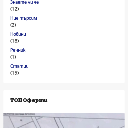
Знаете ли че
(12)
Ние търсим
(2)
Новини
(18)
Речник
(1)
Статии
(15)
ТОП Оферти