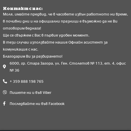
Контакт с нас:
Моля, имайте предвид, че в часовете извън работното ни време,
в почивни дни и на официални празници е възможно да не Ви
отговорим веднага!
Ще се свържем с Вас в първия удобен момент.
В тези случаи използвайте нашия Офлайн асистент за
комуникация с нас.
Благодарим Ви за разбирането!
6000, гр. Стара Загора, ул. Ген. Столетов № 113, ет. 4, офис
№ 36
+ 359 888 198 765
Пишете ни и във Viber
Последвайте ни във Facebook