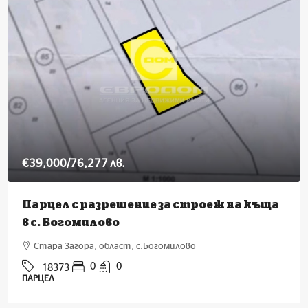
€39,000
/76,277 лв.
Парцел с разрешение за строеж на къща
в с. Богомилово
Стара Загора, област, с.Богомилово
0
0
18373
ПАРЦЕЛ