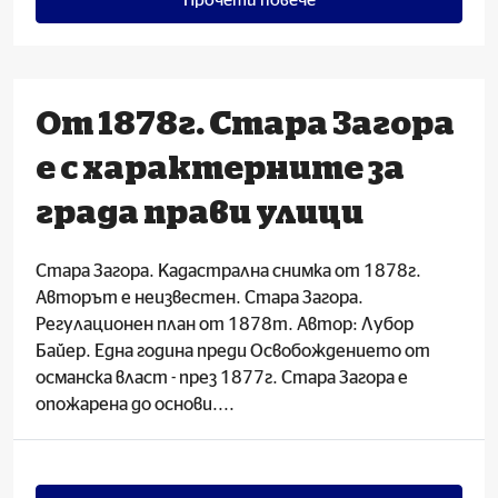
От 1878г. Стара Загора
е с характерните за
града прави улици
Стара Загора. Кадастрална снимка от 1878г.
Авторът е неизвестен. Стара Загора.
Регулационен план от 1878т. Автор: Лубор
Байер. Една година преди Освобождението от
османска власт - през 1877г. Стара Загора е
опожарена до основи....