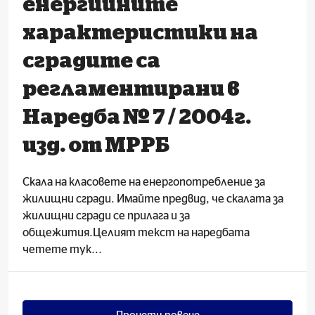
енергийните
характеристики на
сградите са
регламентирани в
Наредба № 7 / 2004г.
изд. от МРРБ
Скала на класовете на енергопотребление за
жилищни сгради. Имайте предвид, че скалата за
жилищни сгради се прилага и за
общежития.Целият текст на наредбата
четете тук...
Прочети повече