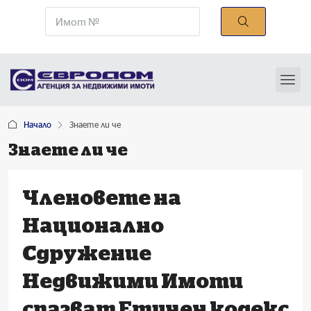
Начало
Знаете ли че
Знаете ли че
Членовете на
Национално
Сдружение
Недвижими Имоти
спазват Етичен кодекс