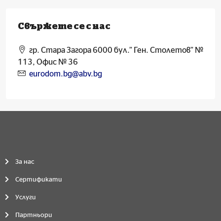
Свържете се с нас
гр. Стара Загора 6000 бул.” Ген. Столетов” №
113, Офис № 36
eurodom.bg@abv.bg
За нас
Сертификати
Услуги
Партньори