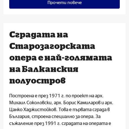
Прочети повече
Сградата на
Старозагорската
опера е най-голямата
на Балканския
полуостров
Построена е през 1971 г. по проект на арх.
Михаил Соколовски, арх. Борис Камиларов и арх.
Цанко Хаджистойков. Това е първата сграда в
България, строена специално за опера. За
съжаление през 1991 г. сградата на операта е