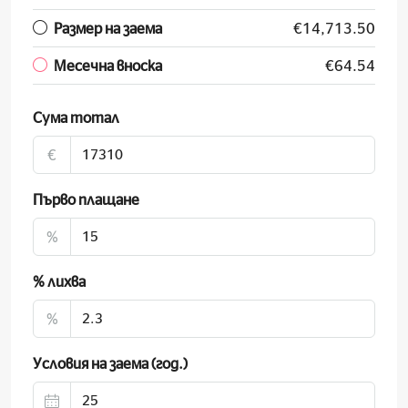
Размер на заема
€14,713.50
Месечна вноска
€64.54
Сума тотал
€
Първо плащане
%
% лихва
%
Условия на заема (год.)