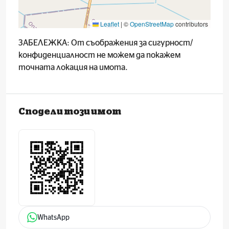
Leaflet
|
©
OpenStreetMap
contributors
ЗАБЕЛЕЖКА: От съображения за сигурност/
конфиденциалност не можем да покажем
точната локация на имота.
Сподели този имот
WhatsApp