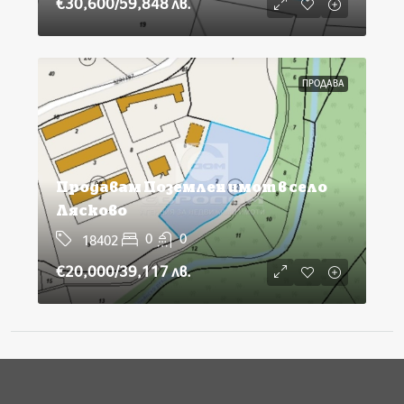
€30,600
/59,848 лв.
ПРОДАВА
Продавам Поземлен имот в село
Лясково
0
0
18402
€20,000
/39,117 лв.