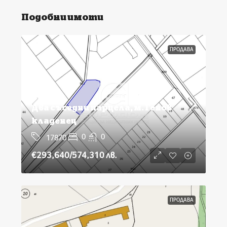
Подобни имоти
ПРОДАВА
Два съседни парцела, м. Генов
кладенец
0
0
17870
€293,640
/574,310 лв.
ПРОДАВА