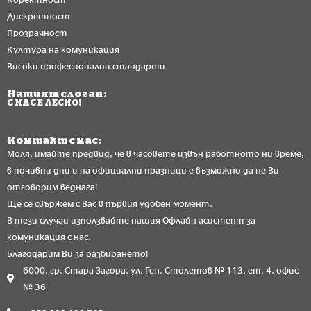
Дискретност
Прозрачност
Култура на комуникация
Високи професионални стандарти
Нашият слоган:
С НАС Е ЛЕСНО!
Контакт с нас:
Моля, имайте предвид, че в часовете извън работното ни време,
в почивни дни и на официални празници е възможно да не Ви
отговорим веднага!
Ще се свържем с Вас в първия удобен момент.
В тези случаи използвайте нашия Офлайн асистент за
комуникация с нас.
Благодарим Ви за разбирането!
6000, гр. Стара Загора, ул. Ген. Столетов № 113, ет. 4, офис
№ 36