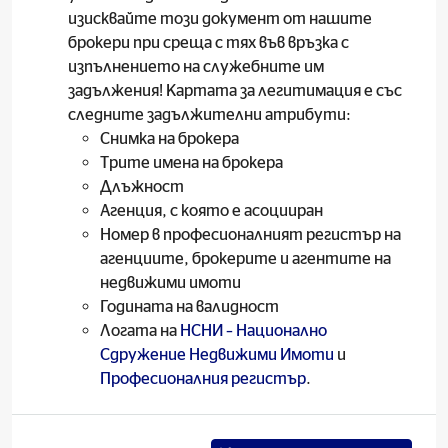
изисквайте този документ от нашите
брокери при среща с тях във връзка с
изпълнението на служебните им
задължения! Картата за легитимация е със
следните задължителни атрибути:
Снимка на брокера
Трите имена на брокера
Длъжност
Агенция, с която е асоцииран
Номер в професионалният регистър на
агенциите, брокерите и агентите на
недвижими имоти
Годината на валидност
Логата на
НСНИ – Национално
Сдружение Недвижими Имоти
и
Професионалния регистър
.