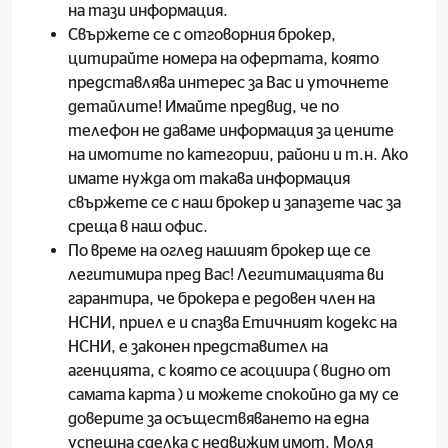
на тази информация.
Свържете се с отговорния брокер,
цитирайте номера на офертата, която
представлява интерес за Вас и уточнете
детайлите! Имайте предвид, че по
телефон не даваме информация за цените
на имотите по категории, райони и т.н. Ако
имате нужда от такава информация
свържете се с наш брокер и запазете час за
среща в наш офис.
По време на оглед нашият брокер ще се
легитимира пред Вас! Легитимацията ви
гарантира, че брокера е редовен член на
НСНИ, приел е и спазва Етичният кодекс на
НСНИ, е законен представител на
агенцията, с която се асоциира ( видно от
самата карта ) и можете спокойно да му се
доверите за осъществяването на една
успешна сделка с недвижим имот. Моля