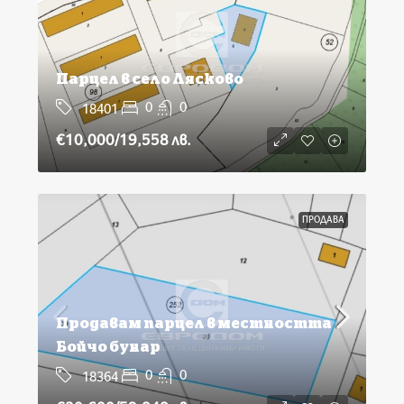
Парцел в село Лясково
0
0
18401
€10,000
/19,558 лв.
ПРОДАВА
Продавам парцел в местността
Бойчо бунар
0
0
18364