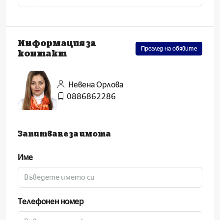
Информация за
Преглед на обявите
контакт
Невена Орлова
0886862286
Запитване за имота
Име
Телефонен номер