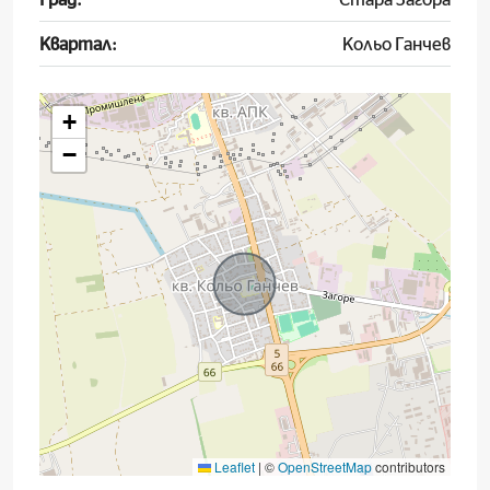
Квартал:
Кольо Ганчев
+
−
Leaflet
|
©
OpenStreetMap
contributors