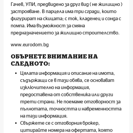
Гачев, УПИ, предвидено за друг вид ( не жилищно )
застрояване. В парцела има три сгради, които
фигурират на скицата; с ток, кладенец и сонда с
помпа. Има възможност за смяна
предназначението за жилищно строителство.
www.eurodom.bg
ОБЪРНЕТЕ ВНИМАНИЕ НА
СЛЕДНОТО:
Цялата информация и описаниe на имота,
съдържащи се в тази обява, се основават
изключително на информация,
предоставена от собственика или други
трети страни. Не поемаме отговорност за
пълнотата, точността и навременността
на тази информация.
Свържете се с отговорния брокер,
цитирайте номера на офертата, която