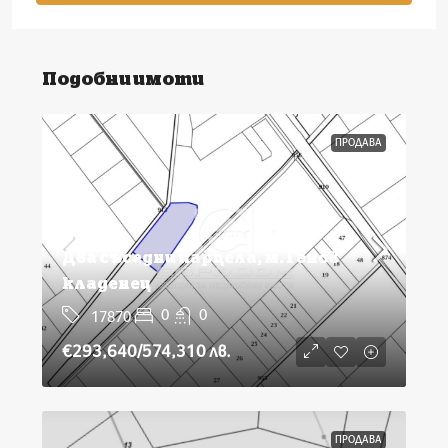
Подобни имоти
ПРОДАВА
Два съседни парцела, м. Генов
кладенец
0
0
17870
€293,640
/574,310 лв.
ПРОДАВА