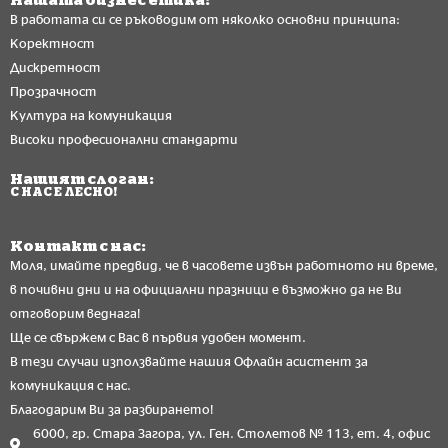
В работата си се ръководим от няколко основни принципа:
Коректност
Дискретност
Прозрачност
Култура на комуникация
Високи професионални стандарти
Нашият слоган:
С НАС Е ЛЕСНО!
Контакт с нас:
Моля, имайте предвид, че в часовете извън работното ни време,
в почивни дни и на официални празници е възможно да не Ви
отговорим веднага!
Ще се свържем с Вас в първия удобен момент.
В тези случаи използвайте нашия Офлайн асистент за
комуникация с нас.
Благодарим Ви за разбирането!
6000, гр. Стара Загора, ул. Ген. Столетов № 113, ет. 4, офис