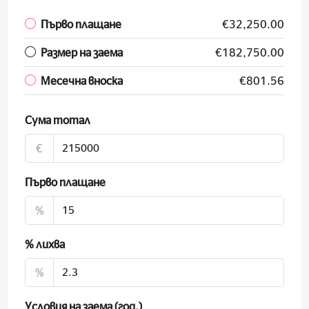
Първо плащане
€32,250.00
Размер на заема
€182,750.00
Месечна вноска
€801.56
Сума тотал
€
Първо плащане
%
% лихва
%
Условия на заема (год.)