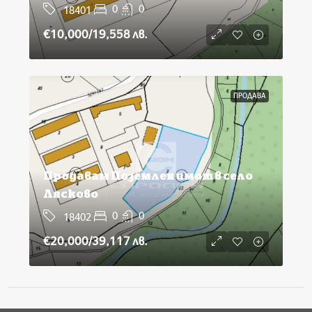
0
0
18401
€10,000
/19,558 лв.
ПРОДАВА
Продавам Поземлен имот в село
Лясково
0
0
18402
€20,000
/39,117 лв.