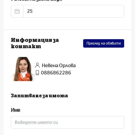
Информация за
Преглед на обявите
контакт
Невена Орлова
0886862286
Запитване за имота
Име