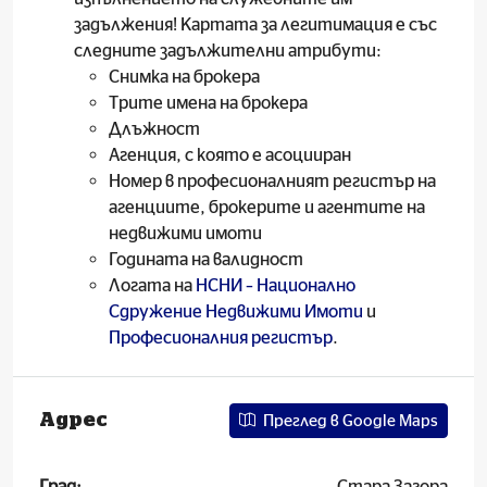
задължения! Картата за легитимация е със
следните задължителни атрибути:
Снимка на брокера
Трите имена на брокера
Длъжност
Агенция, с която е асоцииран
Номер в професионалният регистър на
агенциите, брокерите и агентите на
недвижими имоти
Годината на валидност
Логата на
НСНИ – Национално
Сдружение Недвижими Имоти
и
Професионалния регистър
.
Адрес
Преглед в Google Maps
Град:
Стара Загора