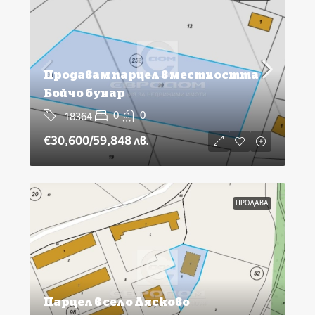
Продавам парцел в местността
Бойчо бунар
0
0
18364
€30,600
/59,848 лв.
ПРОДАВА
Парцел в село Лясково