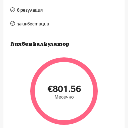
в регулация
за инвестиции
Лихвен калкулатор
€801.56
Месечно