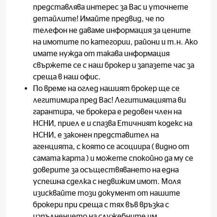
представлява интерес за Вас и уточнете
детайлите! Имайте предвид, че по
телефон не даваме информация за цените
на имотите по категории, райони и т.н. Ако
имате нужда от такава информация
свържете се с наш брокер и запазете час за
среща в наш офис.
По време на оглед нашият брокер ще се
легитимира пред Вас! Легитимацията ви
гарантира, че брокера е редовен член на
НСНИ, приел е и спазва Етичният кодекс на
НСНИ, е законен представител на
агенцията, с която се асоциира ( видно от
самата карта ) и можете спокойно да му се
доверите за осъществяването на една
успешна сделка с недвижим имот. Моля
изисквайте този документ от нашите
брокери при среща с тях във връзка с
изпълнението на служебните им