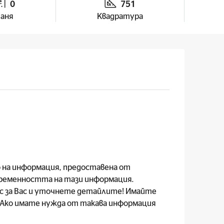
0
751
аня
Квадратура
о на информация, предоставена от
временността на тази информация.
с за Вас и уточнете детайлите! Имайте
. Ако имате нужда от такава информация