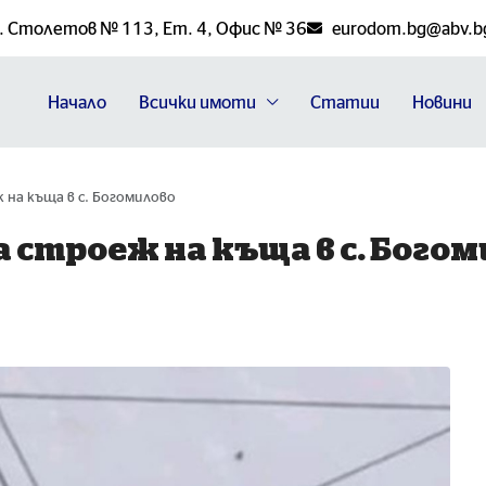
н. Столетов № 113, Ет. 4, Офис № 36
eurodom.bg@abv.b
Начало
Всички имоти
Статии
Новини
 на къща в с. Богомилово
а строеж на къща в с. Бого