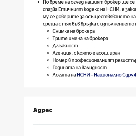
По време на оглед нашият брокер ще се 
спазва Етичният кодекс на НСНИ, е зако
му се доверите за осъществяването на
среща с тях във връзка с изпълнениет
Снимка на брокера
Трите имена на брокера
Длъжност
Агенция, с която е асоцииран
Номер в професионалният регистър
Годината на валидност
Логата на
НСНИ – Национално Сдр
Адрес