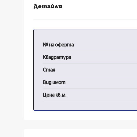
Детайли
№ на оферта
Квадратура
Стая
Вид имот
Цена кв.м.