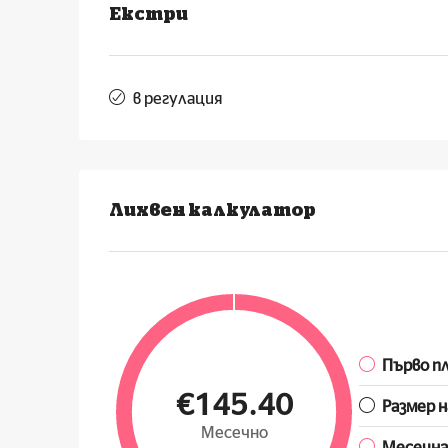
Екстри
в регулация
Лихвен калкулатор
Първо п
€145.40
Размер н
Месечно
Месечна