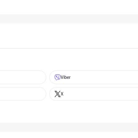
Viber
X