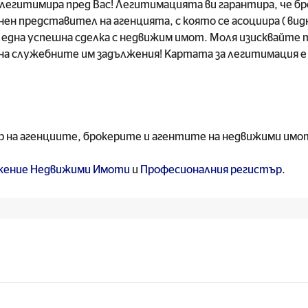
легитимира пред Вас! Легитимацията ви гарантира, че бро
нен представител на агенцията, с която се асоциира ( ви
 една успешна сделка с недвижим имот. Моля изисквайте
о на служебните им задължения! Картата за легитимация
 на агенциите, брокерите и агентите на недвижими имо
ужение Недвижими Имоти
и
Професионалния регистър
.