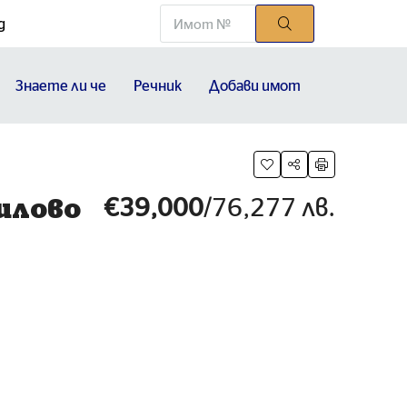
g
Знаете ли че
Речник
Добави имот
€39,000
/76,277 лв.
милово