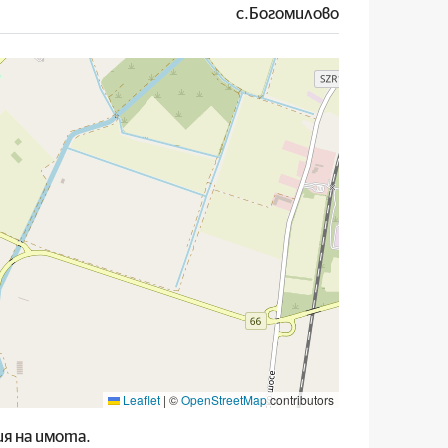
с.Богомилово
Leaflet
|
©
OpenStreetMap
contributors
я на имота.