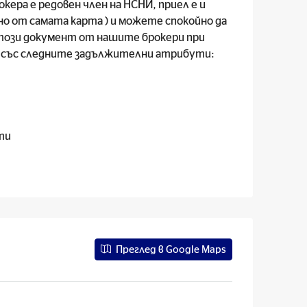
кера е редовен член на НСНИ, приел е и
дно от самата карта ) и можете спокойно да
 този документ от нашите брокери при
 е със следните задължителни атрибути:
ти
Преглед в Google Maps