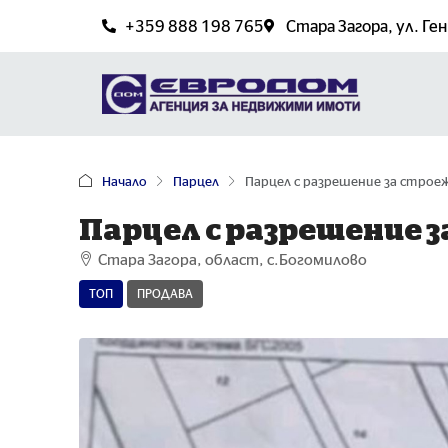
+359 888 198 765
Стара Загорa, ул. Ге
Начало
Парцел
Парцел с разрешение за строеж
Парцел с разрешение з
Стара Загора, област, с.Богомилово
ТОП
ПРОДАВА