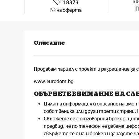
Ви
18373
П
№ на оферта
Описание
Продавам парцел с проект и разрешение за с
www.eurodom.bg
ОБЪРНЕТЕ ВНИМАНИЕ НА СЛ
Цялата информация и описаниe на имот
собственика или други трети страни.
Свържете се с отговорния брокер, ци
предвид, че по телефон не даваме инфо
свържете се с наш брокер и запазете ча